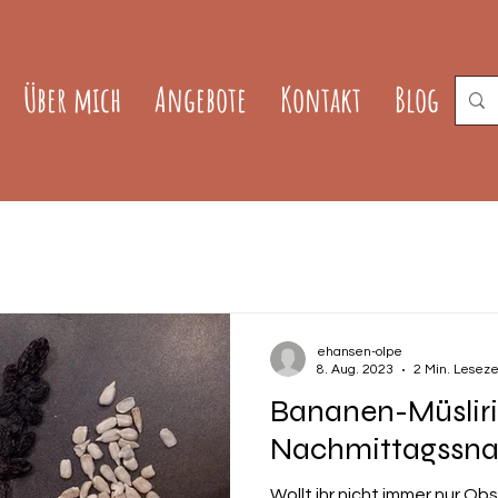
Über mich
Angebote
Kontakt
Blog
ehansen-olpe
8. Aug. 2023
2 Min. Leseze
Bananen-Müsliri
Nachmittagssn
Wollt ihr nicht immer nur O