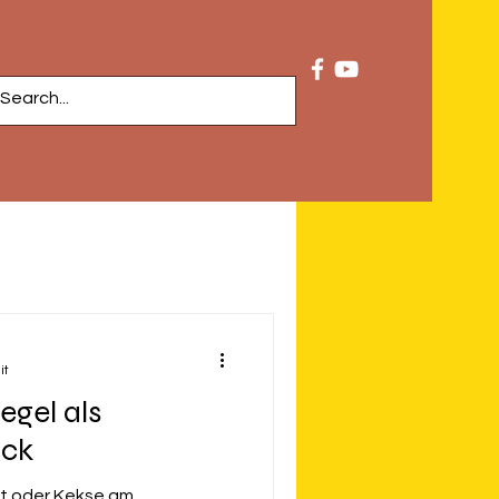
it
egel als
ack
bst oder Kekse am