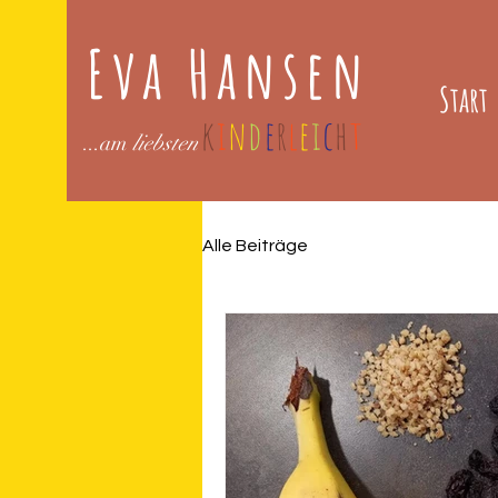
Eva Hansen
Start
k
i
n
d
e
r
l
e
i
c
h
t
...am
liebsten
Alle Beiträge