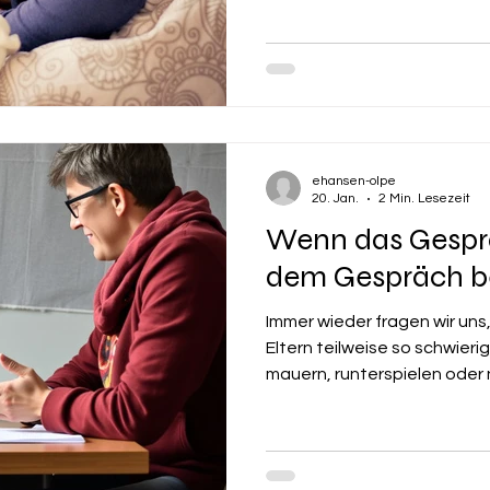
dass das 2-jährige Kind imm
und wann es endlich soweit i
euch helfen Unsicherheiten 
ehansen-olpe
20. Jan.
2 Min. Lesezeit
Wenn das Gespr
dem Gespräch b
Immer wieder fragen wir un
Eltern teilweise so schwierig
mauern, runterspielen oder n
sind. Ein entscheidender Pu
lange vor dem Gespräch.