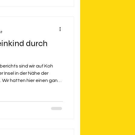
it
einkind durch
berichts sind wir auf Koh
Insel in der Nähe der
 Wir hatten hier einen ganz
ekt am Strand und dieser
ch) ist nur mit einem Boot zu
ländegängigen Fahrzeugen.
ungalow-Anlagen und sonst
 türkisfarbenes Meer -
ungalow war etwa 25