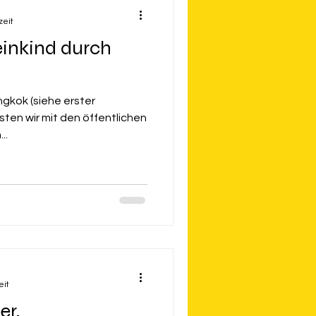
zeit
einkind durch
gkok (siehe erster
isten wir mit den öffentlichen
..
eit
er,