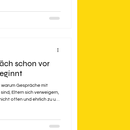
er noch nicht durchschläft
st. Hier ein paar Fakten, die
der Eltern aufzufangen.
äch schon vor
eginnt
s, warum Gespräche mit
 sind, Eltern sich verweigern,
icht offen und ehrlich zu uns
nkt dafür beginnt schon