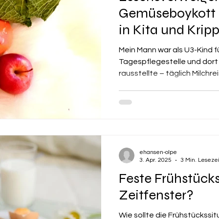
Gemüseboykott 
in Kita und Krip
Mein Mann war als U3-Kind für
Tagespflegestelle und dort 
rausstellte – täglich Milchreis
ehansen-olpe
3. Apr. 2025
3 Min. Lesezei
Feste Frühstück
Zeitfenster?
Wie sollte die Frühstückssit