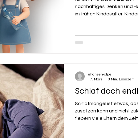
nachhaltiges Denken und H
im frühen Kindesalter. Kind
eine entscheidende Rolle: Si
Bildungsorte, sondern auch
Werte vermittelt und Gewo
Doch was können Kitas kon
beitragen? Und wie lässt si
alltagstauglich und kindge
ehansen-olpe
17. März
3 Min. Lesezeit
Schlaf doch endl
Schlafmangel ist etwas, da
zusetzen kann und nicht zu
fiebern viele Eltern dem Ze
Kind endlich durchschläft. S
Fachkraft immer mal wieder 