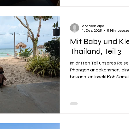
ehansen-olpe
1. Dez. 2025
5 Min. Leseze
Mit Baby und Kl
Thailand, Teil 3
Im dritten Teil unseres Reise
Phangan angekommen, einer 
bekannten Insekl Koh Samui.
einfachen Holzbungalow dir
Strandabschnitt (Bottle Bea
erreichen oder mit sehr ge
Es gibt dort drei Hotels/B
nichts. Paradiesische Ruhe,
einfach traumhaft. Unser B
Schritte vom S