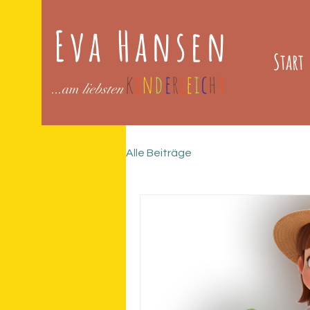
Eva Hansen
Start
k
i
n
d
e
r
l
e
i
c
h
t
...am
liebsten
Alle Beiträge