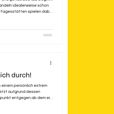
andeln idealerweise schon
ertagesstätten spielen dabei
e sind nicht nur
 Lebensräume, in denen
hnheiten geprägt werden.
kret zum Umweltschutz
ch Nachhaltigkeit
recht umsetzen?
ich durch!
s einem persönlich extrem
letzt aufgrund dessen
itpunkt entgegen ab dem ein
icher wirst auch du als
gefragt, ob es normal ist,