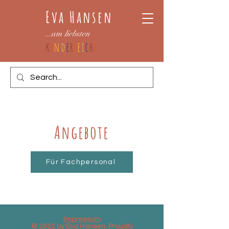
Eva Hansen
...am
liebsten
k
i
n
d
e
r
l
e
i
c
h
t
Angebote
Für Fachpersonal
Impressum
© 2022 by Eva Hansen. Proudly