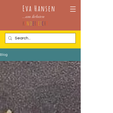
Eva Hansen
...am
liebsten
k
i
n
d
e
r
l
e
i
c
h
t
Blog