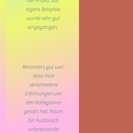
der Praxis, auf
eigene Beispiele
wurde sehr gut
eingegangen.
Besonders gut war,
dass man
verschiedene
Erfahrungen von
den Kolleginnen
gehört hat. Raum
für Austausch
untereinander