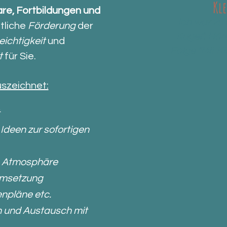
Kle
re, Fortbildungen und
Ich war zu
tliche
Förderung
der
Kugel". Hör
eichtigkeit
und
Folge "Mit K
it
für Sie.
szeichnet:
Ideen zur sofortigen
e Atmosphäre
 Umsetzung
enpläne etc.
en und Austausch mit