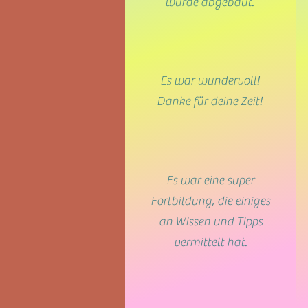
wurde abgebaut.
Es war wundervoll!
Danke für deine Zeit!
Es war eine super
Fortbildung, die einiges
an Wissen und Tipps
vermittelt hat.