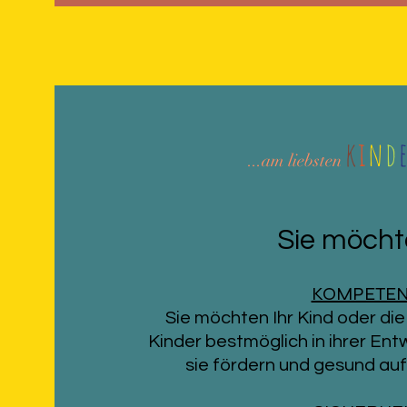
k
i
n
d
...am liebsten
Sie möchte
KOMPETE
Sie möchten Ihr Kind oder di
Kinder bestmöglich in ihrer Ent
sie fördern und gesund au