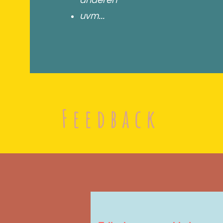
anderen
uvm...
Feedback