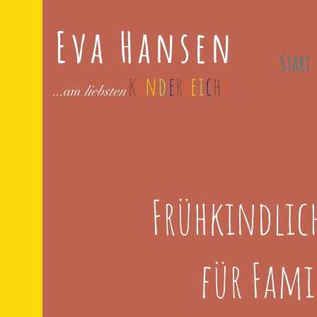
Eva Hansen
Start
k
i
n
d
e
r
l
e
i
c
h
t
...am
liebsten
Frühkindlic
für Fami