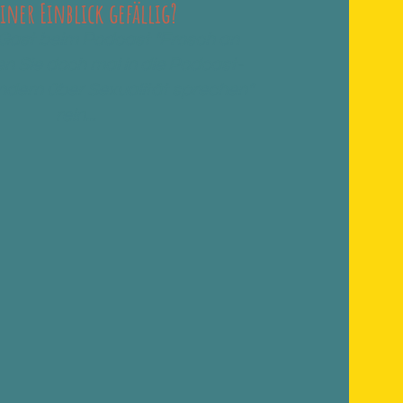
iner Einblick gefällig?
 Gast beim Podcast "Frosch an
en Sie doch mal in die Podcast-
indern über Sexualität sprechen"
rein...