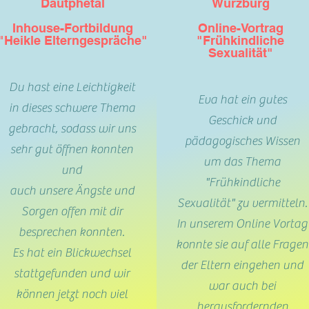
Dautphetal
Würzburg
Inhouse-Fortbildung
Online-Vortrag
"Heikle Elterngespräche"
"Frühkindliche
Sexualität"
Du hast eine Leichtigkeit
Eva hat ein gutes
in dieses schwere Thema
Geschick und
gebracht, sodass wir uns
pädagogisches Wissen
sehr gut öffnen konnten
um das Thema
und
"Frühkindliche
auch unsere Ängste und
Sexualität" zu vermitteln.
Sorgen offen mit dir
In unserem Online Vortag
besprechen konnten.
konnte sie auf alle Fragen
Es hat ein Blickwechsel
der Eltern eingehen und
stattgefunden und wir
war auch bei
können jetzt noch viel
herausfordernden