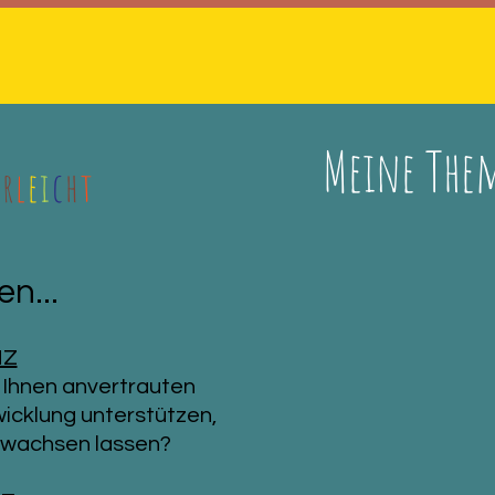
Meine The
e
r
l
e
i
c
h
t
n...
NZ
e Ihnen anvertrauten
wicklung unterstützen,
fwachsen lassen?