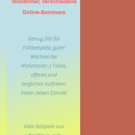
Teilnehmer, verschiedene
Online-Seminare
Genug Zeit für
Fallbeispiele, guter
Wechsel der
Materialien :) Tolles,
offenes und
herzliches Auftreten.
Vielen lieben Dannk!
Viele Beispiele aus