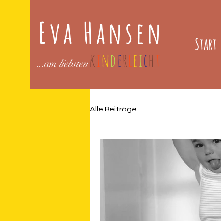
Eva Hansen
Start
k
i
n
d
e
r
l
e
i
c
h
t
...am
liebsten
Alle Beiträge