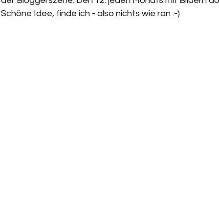
in der Bloggerszene: Den 12. jeden Monats mit Bildern 
Schöne Idee, finde ich - also nichts wie ran :-)