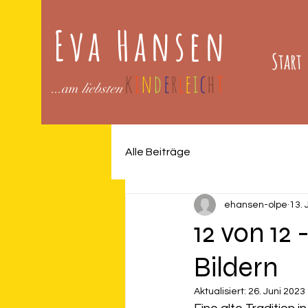
Eva Hansen
Start
k
i
n
d
e
r
l
e
i
c
h
t
...am
liebsten
Alle Beiträge
ehansen-olpe
13. 
12 von 12 
Bildern
Aktualisiert:
26. Juni 2023