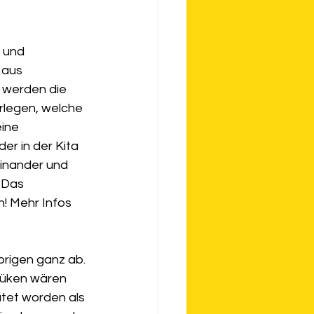
 und 
 aus 
 werden die 
erlegen, welche 
ine 
er in der Kita 
einander und 
 Das 
! Mehr Infos 
rigen ganz ab. 
Küken wären 
ütet worden als 