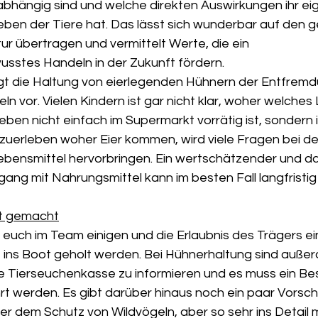
abhängig sind und welche direkten Auswirkungen ihr ei
eben der Tiere hat. Das lässt sich wunderbar auf den 
r übertragen und vermittelt Werte, die ein 
sstes Handeln in der Zukunft fördern.
t die Haltung von eierlegenden Hühnern der Entfremd
n vor. Vielen Kindern ist gar nicht klar, woher welches
ben nicht einfach im Supermarkt vorrätig ist, sondern
zuerleben woher Eier kommen, wird viele Fragen bei de
bensmittel hervorbringen. Ein wertschätzender und d
ang mit Nahrungsmittel kann im besten Fall langfristig 
ht gemacht
ihr euch im Team einigen und die Erlaubnis des Trägers e
mit ins Boot geholt werden. Bei Hühnerhaltung sind auße
e Tierseuchenkasse zu informieren und es muss ein Be
rt werden. Es gibt darüber hinaus noch ein paar Vorschr
er dem Schutz von Wildvögeln, aber so sehr ins Detail 