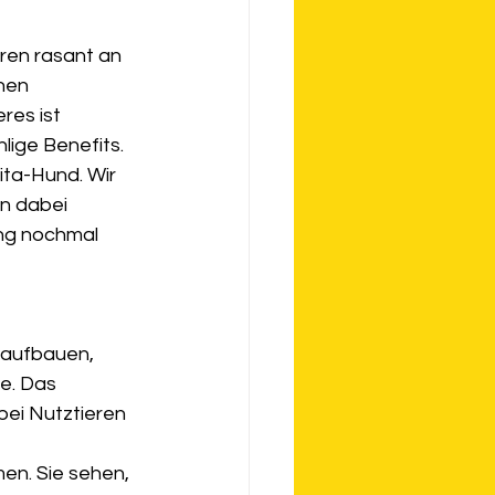
ren rasant an 
hen 
res ist 
lige Benefits. 
ta-Hund. Wir 
n dabei 
ng nochmal 
 aufbauen, 
e. Das 
bei Nutztieren 
n. Sie sehen, 