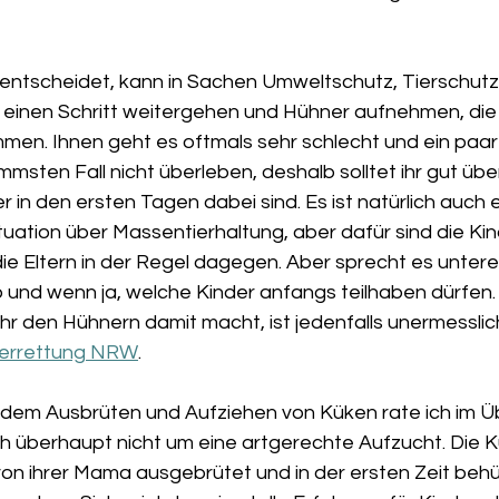
 entscheidet, kann in Sachen Umweltschutz, Tierschutz
 einen Schritt weitergehen und Hühner aufnehmen, die
en. Ihnen geht es oftmals sehr schlecht und ein paar
mmsten Fall nicht überleben, deshalb solltet ihr gut üb
r in den ersten Tagen dabei sind. Es ist natürlich auch e
tuation über Massentierhaltung, aber dafür sind die Kind
die Eltern in der Regel dagegen. Aber sprecht es unter
b und wenn ja, welche Kinder anfangs teilhaben dürfen.
r den Hühnern damit macht, ist jedenfalls unermesslich
errettung NRW
.
em Ausbrüten und Aufziehen von Küken rate ich im Üb
ch überhaupt nicht um eine artgerechte Aufzucht. Die 
er von ihrer Mama ausgebrütet und in der ersten Zeit beh