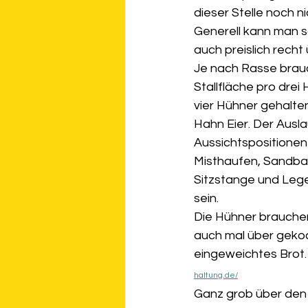
dieser Stelle noch n
Generell kann man s
auch preislich recht
Je nach Rasse brau
Stallfläche pro drei
vier Hühner gehalte
Hahn Eier. Der Ausla
Aussichtspositionen
Misthaufen, Sandbad 
Sitzstange und Lege
sein.
Die Hühner brauchen
auch mal über gekoc
eingeweichtes Brot.
haltung.de/
Ganz grob über den