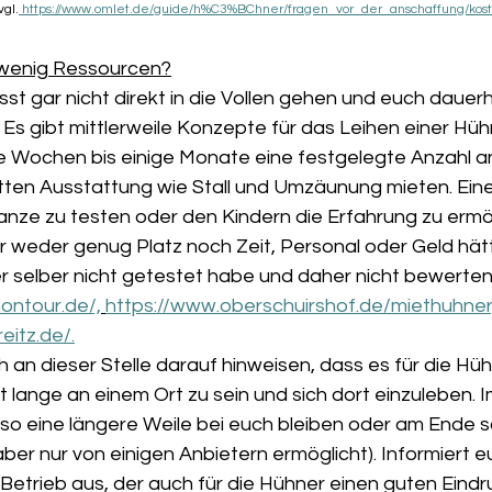
vgl.
 https://www.omlet.de/guide/h%C3%BChner/fragen_vor_der_anschaffung/kost
 wenig Ressourcen?
sst gar nicht direkt in die Vollen gehen und euch dauer
 Es gibt mittlerweile Konzepte für das Leihen einer Hühn
ge Wochen bis einige Monate eine festgelegte Anzahl a
ten Ausstattung wie Stall und Umzäunung mieten. Eine
ze zu testen oder den Kindern die Erfahrung zu ermö
weder genug Platz noch Zeit, Personal oder Geld hätte
er selber nicht getestet habe und daher nicht bewerten
ontour.de/,
https://www.oberschuirshof.de/miethuhner
eitz.de/.
h an dieser Stelle darauf hinweisen, dass es für die Hü
t lange an einem Ort zu sein und sich dort einzuleben. I
lso eine längere Weile bei euch bleiben oder am Ende 
aber nur von einigen Anbietern ermöglicht). Informiert e
Betrieb aus, der auch für die Hühner einen guten Eindru