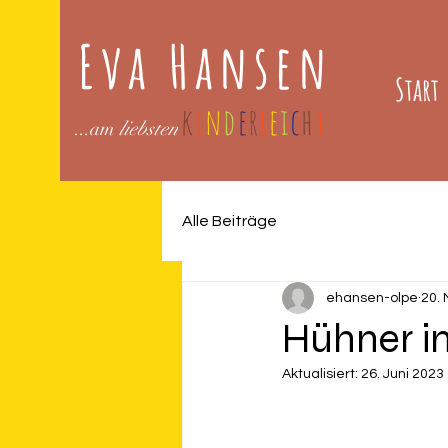
Eva Hansen
Start
k
i
n
d
e
r
l
e
i
c
h
t
...am
liebsten
Alle Beiträge
ehansen-olpe
20. 
Hühner in
Aktualisiert:
26. Juni 2023