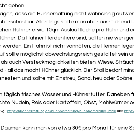
icht gehen.
agen, dass die Hühnerhaltung nicht wahnsinnig aufwend
 überschaubar. Allerdings sollte man über ausreichend P
chen Hühner etwa 10qm Auslauffläche pro Huhn und c
 Hühner. Da Hühner Herdentiere sind, sollten nie weniger 
n werden. Ein Hahn ist nicht vonnöten, die Hennen lege
uf sollte möglichst abwechslungsreich gestaltet sein u
 als auch Versteckmöglichkeiten bieten. Wiese, Sträuch
- all das macht Hühner glücklich. Der Stall bedarf min
nestern und sollte mit Einstreu, Sand, heu oder Späne
 täglich frisches Wasser und Hühnerfutter. Daneben fr
hte Nudeln, Reis oder Kartoffeln, Obst, Mehlwürmer o
 
vgl. 
https://huehnerrettung.de/huehnerhaltung/huehnerhaltung-infos/
 und 
https
 Daumen kann man von etwa 30€ pro Monat für eine Sch