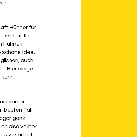
en/  
haft Hühner für 
erschar. Ihr 
n Hühnern 
 schöne Idee, 
glichen, auch 
. Hier einige 
 kann: 
,
hner immer 
m besten Fall 
sogar ganz 
uch also vorher 
ck vermittelt.