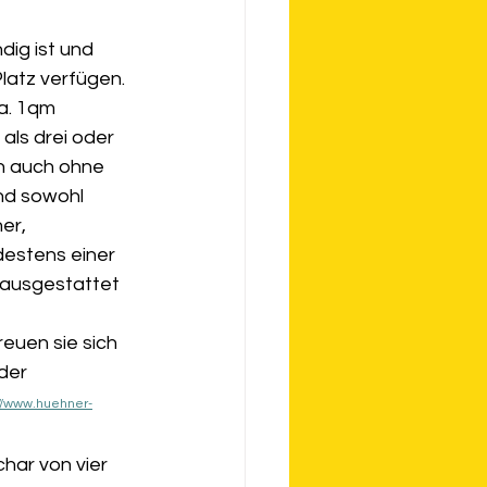
ig ist und 
latz verfügen. 
a. 1qm 
als drei oder 
n auch ohne 
nd sowohl 
er, 
destens einer 
 ausgestattet 
euen sie sich 
der 
://www.huehner-
ar von vier 