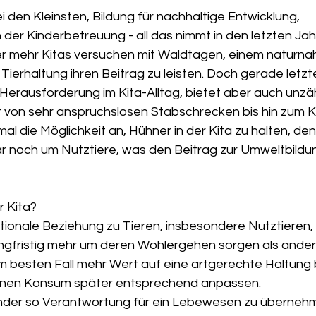
den Kleinsten, Bildung für nachhaltige Entwicklung, 
der Kinderbetreuung - all das nimmt in den letzten Jah
r mehr Kitas versuchen mit Waldtagen, einem naturna
erhaltung ihren Beitrag zu leisten. Doch gerade letzte
Herausforderung im Kita-Alltag, bietet aber auch unzäh
 von sehr anspruchslosen Stabschrecken bis hin zum Ki
l die Möglichkeit an, Hühner in der Kita zu halten, den
ar noch um Nutztiere, was den Beitrag zur Umweltbildu
 Kita?
otionale Beziehung zu Tieren, insbesondere Nutztieren,
ngfristig mehr um deren Wohlergehen sorgen als ander
im besten Fall mehr Wert auf eine artgerechte Haltung 
genen Konsum später entsprechend anpassen.
nder so Verantwortung für ein Lebewesen zu übernehme