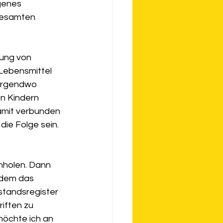
genes 
gesamten 
ung von 
 Lebensmittel 
 irgendwo 
n Kindern 
amit verbunden 
die Folge sein.
inholen. Dann 
rdem das 
standsregister 
iften zu 
möchte ich an 